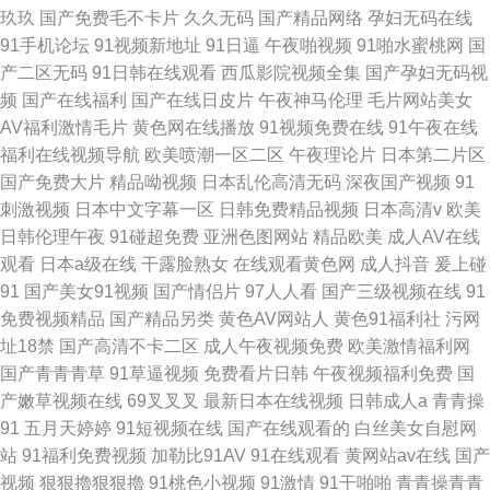
玖玖
国产免费毛不卡片
久久无码
国产精品网络
孕妇无码在线
91手机论坛
91视频新地址
91日逼
午夜啪视频
91啪水蜜桃网
国
产二区无码
91日韩在线观看
西瓜影院视频全集
国产孕妇无码视
频
国产在线福利
国产在线日皮片
午夜神马伦理
毛片网站美女
AV福利激情毛片
黄色网在线播放
91视频免费在线
91午夜在线
福利在线视频导航
欧美喷潮一区二区
午夜理论片
日本第二片区
国产免费大片
精品呦视频
日本乱伦高清无码
深夜国产视频
91
刺激视频
日本中文字幕一区
日韩免费精品视频
日本高清v
欧美
日韩伦理午夜
91碰超免费
亚洲色图网站
精品欧美
成人AV在线
观看
日本a级在线
干露脸熟女
在线观看黄色网
成人抖音
爰上碰
91
国产美女91视频
国产情侣片
97人人看
国产三级视频在线
91
免费视频精品
国产精品另类
黄色AV网站人
黄色91福利社
污网
址18禁
国产高清不卡二区
成人午夜视频免费
欧美激情福利网
国产青青青草
91草逼视频
免费看片日韩
午夜视频福利免费
国
产嫩草视频在线
69叉叉叉
最新日本在线视频
日韩成人a
青青操
91
五月天婷婷
91短视频在线
国产在线观看的
白丝美女自慰网
站
91福利免费视频
加勒比91AV
91在线观看
黄网站av在线
国产
视频
狠狠擼狠狠擼
91桃色小视频
91激情
91干啪啪
青青操青青