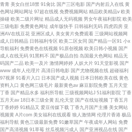
青青
美女白丝18禁
91肏比
国产三区电影
国产内射后入在线
黄
色网址网站网址
97超在线视
免费视频网站
精品欧美精品v
欧美
操碰
欧美二级片网址
精品成人无码视频
男女午夜福利影院
欧美
三级电影
免费黄色网址
成年版快手
日韩福利无码
四虎四房
亚
洲AV在线豆花
亚洲区成人
美女黄片免费观看
三级网站视频网
成人日韩精品
日韩福利专区
欧美二区女同
国产精品一区91
小x
导航福利
免费黄色在线视频
91原创视频
欧美日韩小视频
国产
成人在线无码
91黑料不
国产极品自拍
岛国最大色网站
精品无
码国产二品
欧美一及片
激情网婷婷
人妖大片
91天堂影视
国产
www
成年人伦理片
高清日韩电影
国产尤物视频在线
超碰福利
97视屏
91看片入口
日本国产成人视频
日本日韩欧美在线
黄色
资料入口
黄色网三级毛片
最新黄色av
麻豆影院免费
五月天堂
丁香
国产精品水多
福利所导航
三级视频网站J
51福利影院
丁香
五月天av
18日本三级全黄
乱伦天堂
国产在线短视频
丁香五月
丁香婷婷
91精品又
爱豆传媒下载
丁香九月国产主播
美女网站
视频黄
A片com
美女福利在线观看
狼人激情网
伦理片香港
极品
福利导航
黄色三级最新免费
91嫩草国产
午夜成年人网站
免费
国产高清视频
91草莓
丝瓜视频污成人
国产亚洲视品在线
国产