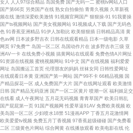
女人
人人97综合精品
岛国免费
国产无码一二
蜜桃tv网站入口
国产第66页
另类国产在线
熟女自拍偷拍
青青久视频
久草新视
频在线
激情深爱欧美激情
91视频官网国产
狠狠操-91
91我要操
国产ts视频网站
国产美女视频网站
91视频成人下载
国产无码色
色
91香蕉亚洲精品
91伊人加勒比
欧美狠狠插
日韩精品高清
黄
色av网
日本波多野吉衣
日韩在线观看精品
日本一级电影
久草
网页
97免费艹
岛国一区二区
岛国动作片在
波多野吉衣三级
亚
洲AV一卡
在线免费小视频
搞黄网站在线观看
免费色情A片网扯
91资源在线视频
蜜桃视频网站
91中文
国产在线视频
福利爱爱
网址
岛国搬运工首页
伦理朋友的妈妈
丝袜女同
日韩性爱网址
在线观看日本黄
亚洲国产第一网站
国产99不卡
66精品视频
国
产精品探花一区
成人免费国产大片
国产在线网址观看
欧美激情
日韩
国产精品无码亚洲
国产一区二区黄片
喷潮一区
福利姬足交
在线看
成人午夜网址
五月花无码视频
青青草国产
欧美日韩乱
国产屁屁第一页
91国产视频网
性爱草逼91AV
免费欧美视频
欧
美岛国一区二区
少妇喷水18禁
51漫画APP
丁香五月花激情网
欧美爱爱tv视频
免费五月丁香视频
97香蕉超级碰碰
国产免费看
二区
三级黄色片网站
综合网黄
在线播放观看
欧美电影在线
伦