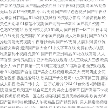
产
新91视频网
国产精品分类在线
97午夜福利视频
岛国AV动作
频大香蕉 亚洲婷婷久久日韩网站 人人澡精品超碰 性情网站 日韩另类爱爱 69
无码
波多野吉依电影
小h片免费
国产精品色色视屏
国产午夜成
人
最新日韩精品
91福利视频导航
欧美喷水影院
91爱爱视频
欧
午夜影院 av爱网 成人精品无码AV 东京色视频 91黄欧美日韩免费看 www欧
美色图论坛
91榴莲小视频
国产高清一卡新区
国产看片资源
二
色吧97资源站
欧美日韩另类0
91华人
国产日韩一区二区
日本网
美色妇 五月丁香影院 瑟瑟www..com 天堂av影院免费 护士h片 成人精品无码
站在线免费
免费潮喷
91原创国产视频
成人吃瓜福利
国产在线9
操碰高清免费视频
午夜电影全集
国产AV无码
人妻系列
爱豆传
永久免费 黄污网站在线观看 伊人大香蕉黄色 国产a无 国产精品一区而去 国
媒倩女幽魂
超清国产剧大全
91中文字幕在线
免费在线小视频
吃瓜福利小视频
免费91
国产日产亚洲精品
91社在线高清
人人
产高清自拍一区 91看片网官网 亚洲白丝 色色丁香五月婷婷 99KPDzC0m 国
草香蕉
激情另类图片
亚洲欧美在线观看
成人三级成人三级
欧美
老女人bb
日日操第一页
91网豆花视频
91福利剧场
免费影视观
产黄色自拍网 最新超碰午夜网站 91海角jk友情链接 午夜福利在线导航 丁香8
看
91视频国产自拍
国产美女在线视频
欧美又大
无码四虎
女同
激吻视频
极品性爱导航
欧美国产拳交喷奶
中文字幕第三页
超碰
月大香蕉 观看成人免费特级毛片aⅴ 中文麻豆天美传媒国产 日韩新片www 91
成人影视
欧美日韩中文一区
手机看片1204
91色快播
福利撸影
院
激情五月天国产
综合网五月天
美女主播青草
国产高清不卡视
大片的免费观看 伪娘撸射每日大赛 91红杏网站 人人狠超碰 日韩电影院在线
频
四虎影视
欧美一区在线
操碰视频
五月天婷婷欧美
欧美大BB
国产福利啪啪
欧洲成人午夜精品
国产精品美乳
男人操蜜桃视频
看 成人av在线网站 91人人操在线观看 在线国产原创91 婷婷五月网址 台湾