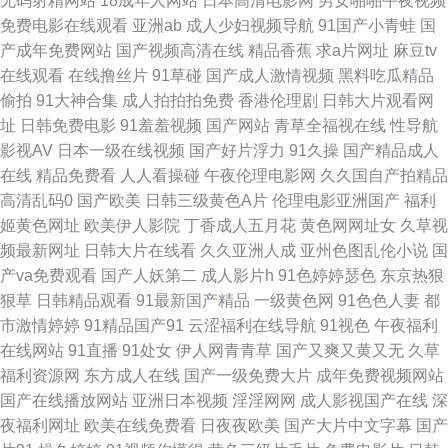
无码射精网站
18成年人网站
日本高清电影网
男女啪啪午夜视频
免费电影在线观看
亚洲ab
成人少妇视频导航
91国产小青蛙
国
网址导航大全 日韩三级五区 日本高清www 百姓导航 欧美a级片第一页 午夜
产成年免费网站
国产视频高清在线
精品香蕉
求a片网址
麻豆tv
在线观看
在线撸丝片
91草碰
国产成人激情视频
黑料吃瓜精品
剧场999 91三级视频 伊人青青网 豆花免费网站 欧美日韩福利永久 日本国产
偷拍
91大神合集
成人拍拍拍免费
香港伦理剧
日韩大片观看网
址
日韩免费电影
91羞羞视频
国产网站
青草全福视在线
性导航
欧美在线 国产肛交91 欧美欧美日韩综合精品综合综合 草草网天堂 黄色看片
影视AV
日本一级在线视频
国产好片浮力
91久操
国产精品成人
在线
精品免费看
人人看操碰
午夜伦理电影网
久久国自产拍精品
神器日本 亚洲第一区国产 AV8天堂在线 老司机成人Av 欧洲精品一二三 成人
高清乱码0
国产欧美
日韩三级黄色A片
伦理电影亚洲国产
福利
姬黄色网址
欧美伊人影院
丁香成人五月花
黄色网网址女
久草视
视频最新官网 九色九色在线观看视频 51麻豆精品 91蜜桃看料 在线视频96
频最新网址
日韩大片在线看
久久亚洲人成
亚州色图乱伦小说
国
产va免费观看
国产人妖第二
成人影片h
91色婷婷瑟色
东京热狠
欧美资源站 91密桃网 亚洲一二三区高清 91黄色传媒公司 爱爱影院 欧美亚洲
狠草
日韩精品观看
91最新国产精品
一级黄色网
91色色人妻
都
市激情婷婷
91精品国产91
云涩福利在线导航
91视色
午夜福利
成人一区 日本国产不卡观看 亚洲成人bt 日日干精品免费 91九色蝌蚪视频网
在线网站
91直播
91处女
伊人网青青草
国产又爽又黄又无
久草
福利资源网
东方成人在线
国产一级免费大片
成年免费视频网站
亚洲拍拍拍 久久精品福利 午夜天堂免费视频 比特大熊电影天堂 最新海角社
国产在线播放网站
亚洲日本视频
淫淫网网
成人影视国产在线
深
夜福利网址
欧美在线免费看
日夜夜欧美
国产大片中文字幕
国产
区av 五月综合淫淫网 成人欧美 老湿机香蕉 91可爱足交 国产激情久久熟女