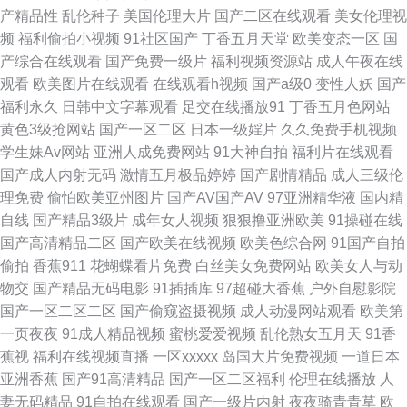
产精品性
乱伦种子
美国伦理大片
国产二区在线观看
美女伦理视
站 日韩色色网站 午夜福利不卡无码 激情综合色情 日韩在线国产欧美日韩 91
频
福利偷拍小视频
91社区国产
丁香五月天堂
欧美变态一区
国
产综合在线观看
国产免费一级片
福利视频资源站
成人午夜在线
看片老湿免费电影 日本二三区不卡 超碰福利淫色导航 福利社香蕉 亚洲97色
观看
欧美图片在线观看
在线观看h视频
国产a级0
变性人妖
国产
福利永久
日韩中文字幕观看
足交在线播放91
丁香五月色网站
香蕉女优 wwww无码 精品2025精品综合 综合国产久久 av之家导航 日韩久
黄色3级抢网站
国产一区二区
日本一级婬片
久久免费手机视频
学生妹Av网站
亚洲人成免费网站
91大神自拍
福利片在线观看
久香蕉性99 91偷拍视频 色婷婷久久精品 午夜影院成人网站免费 青娱乐论坛
国产成人内射无码
激情五月极品婷婷
国产剧情精品
成人三级伦
理免费
偷怕欧美亚州图片
国产AV国产AV
97亚洲精华液
国内精
国产自牌偷牌第9 久久资源456 福利AV网站 91淫荡天堂网 免费视频久久潮
自线
国产精品3级片
成年女人视频
狠狠撸亚洲欧美
91操碰在线
国产高清精品二区
国产欧美在线视频
欧美色综合网
91国产自拍
喷 欧美视蘋在线一区 成人在线福 超碰自拍素人 女色a视频 av探花网 成人91
偷拍
香蕉911
花蝴蝶看片免费
白丝美女免费网站
欧美女人与动
物交
国产精品无码电影
91插插库
97超碰大香蕉
户外自慰影院
爱爱 老司机的影院 91在线成人网 亚洲毛片91制片厂 日本精品五区 精東视频
国产一区二区二区
国产偷窥盗摄视频
成人动漫网站观看
欧美第
一页夜夜
91成人精品视频
蜜桃爱爱视频
乱伦熟女五月天
91香
熟妇白洁28p 能免费看电视的网站 国产自精品 男同肛交在线观看 午夜寂寞
蕉视
福利在线视频直播
一区xxxxx
岛国大片免费视频
一道日本
亚洲香蕉
国产91高清精品
国产一区二区福利
伦理在线播放
人
视频 自拍AⅤ在线 精品官网国久久 伊人大香蕉75狼人干 91王战 久久粉嫩av
妻无码精品
91自拍在线观看
国产一级片内射
夜夜骑青青草
欧