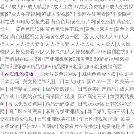
看
97成人|97成人精品|97成人免费|97成人免费视|97成人免费视
频|97成人午夜福利|97成人影视|97电影网在线观看|97电影院福
利在线|97电影院抢先看
黄色色片|黄色色片网|黄色色情|黄色色
情九一|黄色色情软件|黄色色软件下载点|黄色上床男女|黄色上床
视频|黄色社区视频无码|黄色试频一区二区
人人操人人91|人人
操人人|人人操人妻女|人人操人妻|人人操人插|人人操人|人人操
碰|人人操免费看av|人人操久久|人人操狠狠爽av
69福利在线|69
国产情侣在线啪|69国产亚洲视频|69韩黄色6|69精品福利|69精
品福利影院|69精品社|69精品网|69老湿地|69老湿机福利区
主站蜘蛛池模板：
三级片黄色片网站
|
91桃色免费下载
|
中文字
日本乱码
|
美女操逼福利社
|
日本人妖hd
|
国产aⅴ一区
|
欧美第一
网
|
国产精品三级在
|
极品粉嫩馒头
|
日韩欧美国产精品
|
成人精
品在线
|
成网站在线
|
高清国产视频
|
国产高清三级
|
黄页网站视
频
|
寻找免费黄色网
|
精品无码免费
|
日韩xxxxx猛 日韩XXXXX
网
|
国产区在线观看
|
麻豆传媒亚洲精选
|
韩日爆乳无码三级
|
人
妻在线免费视频
|
日韩亚洲欧美在线
|
午夜伦理视频视频
|
欧美
在线com
|
亚洲av一区网站
|
免费看片在线播放
|
免费伦理片
|
麻
豆黑丝足交
|
日韩草逼网页
|
欧美在线观看一
|
日韩理论电影
|
孕