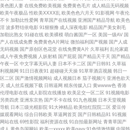
美色图人妻
在线免费欧美视频
免费黄色毛片
成人精品无码视频
免费观看电影网站 操逼福利网 激情影院内射 色国产色网站 人人肏人人 高潮
欧美午夜极品
性欧美ⅩⅩⅩⅩ乱
欧美色色六月天
91影视网
午夜伦
不卡
加勒比性爱网
青草国产在线视频
亚洲国产精品导航
欧美色
精品一区二区 欧美影色先锋影院 91的官方入口 黄色仓库网址入口 电影天堂
淫
波多野结依电影
91狠狠撸
成人深夜电影
精品国产美女剃毛
加勒比熟女
91碰在线
欧美裸模
萌白酱国产一区
美国一级AV
国
迅雷下载种子bt 国产激情偷乱视频一区 日韩成人有码 国产精品才福利 久久
产人在线成免费
免费黄色A片网址
微拍福利国产视频
国产人成
无码视频
国产原创区色花堂
在线免费黄A片
久草福利
乱伦家庭
孕妇作爱视频网站 日本色www无码 九一探花 蜜桃在线一区二区三区 伊人黃
成人午夜免费视频
人妖射精
国产屁屁
国产精品天干天
国产精品
午夜一区
中文字幕无码人妻
日本不卡二区
国产日韩91
久草福
色毛片 九九精品国产九九 麻豆801com 成人自拍论坛 成人福利视频区 国产
利视频网
91日日夜夜91
超碰碰天天操
91草草酒店视频
韩日一
区二区
国产激情视频网站
成人视频日本
茄子视频污
亚洲色欲天
区福利在线 狠狠久久 91香蕉丝袜网络站 在线看91 91网站秘 四虎国产1区 色
天
成人丝瓜视频下载
日韩逼网
精东传媒入口
黄wwww色
香港
伦理电影在线
成人影院在线播放
欧美足交一区二区
91视频电影
伊人资源 亚洲图片免费观看 91网站入口永久 日韩精品无码网址 国产人妖另
另类四虎
亚洲东京热
国产不卡在线
91九色视频
日本天堂视频
导航
日本三级光棍影院
91大神精品
欧美怡红院院二区
爱豆传
类在线 久久久久成人网 日韩一二网站 午夜影院色 69re 午夜福利AV老司机
媒观看网站
综合日韩欧美
草逼网首页
国产日韩精品91
91视频
网站在线
69性影院
福利资源在线
91自拍最新网址
青青草国产
久草视频福利资源 www.91网页在线观看 国产成人综合精东 欧美色图最新网
成人
黄色岛国网站
欧美一xxxxx
欧美gayv
91色情激情网
中国韩