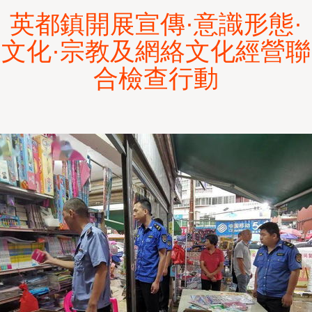
英都鎮開展宣傳·意識形態·
文化·宗教及網絡文化經營聯
合檢查行動