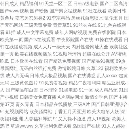
韩日成人
精品福利
91天堂一区二区
日韩a级电影
国产二区高清
国产www视频
国产粉嫩
国产男女猛视频
91社在线看
欧美日韩
黄色片
变态另态另类2
91李宗精品
黑丝袜自慰喷水
乱伦五月
国
产无码网站
三级无毒免费
青青草51
91丝袜在线
91九色在线观
看
91插
成人中文字幕免费
成年人网站视频
免费在线影院
日本
欧美第一页
国产ts在线观看
午夜影院国产在线
91操在线观看
日
韩在线播放视频
成人大片一级天天
内射性爱网址大全
欧美社区
第一页
欧美在线视频播放
91视频污污污
超碰在线公开
AV蜜桃
吃瓜
日本欧美在线看
国产精选免费视频
国产精品91视频
69热
最新网址
无码白丝强行免费
激情影院日韩
久草123
福利欧美在
线
成人片无码
日韩成人极品视频
国产在线诱惑
乱人xxxxx
超黄
无码
三级黄色图片
91免费看视频
精品午夜福利网
精品亚洲成a
人
国产精品萌白酱
日本理论
91操电影
91一区
成人精品无
91国
产小视频
日韩美女免费直播
A片网站网址
激情文学色
国产主播
第37页
青久青青
日本精品在线播放
三级A片
国产日韩亚洲综合
91短视频网站
欧美骚网站
丁香五月天亚洲
欧美大粗吊人妖
深
夜福利亚洲
人兽福利导航
91叉叉操小骚逼
成人18视频
欧美大
鸡吧
草逼wwww
久草福利免费试看
岛国国产在线
91人人超碰