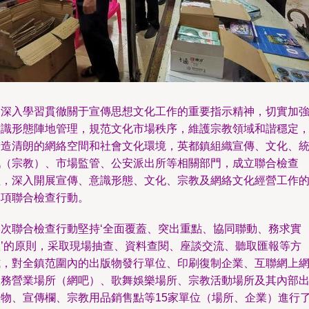
為深入學習貫徹關于宣傳思想文化工作的重要指示精神，切實加
意識形態陣地管理，規范文化市場秩序，維護宗教領域和諧穩定
營造清朗的網絡空間和社會文化環境，英都鎮組織宣傳、文化、
戰（宗教）、市場監管、公安派出所等相關部門，成立聯合檢查
組，深入開展宣傳、意識形態、文化、宗教及網絡文化經營工作
專項聯合檢查行動。
本次聯合檢查行動堅持‘全面覆蓋、突出重點、協同聯動、務求實
效’的原則，采取現場抽查、資料查閱、座談交流、聽取匯報等方
式，對全鎮范圍內的出版物發行單位、印刷復制企業、互聯網上
服務營業場所（網吧）、歌舞娛樂場所、宗教活動場所及其內部
版物、宣傳欄、宗教用品銷售點等15家單位（場所、企業）進行