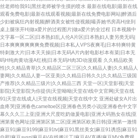
丝老师给我91|黑丝老师被学生摸的喷水
最新在线电影|最新在线
观看免费电影|最新在线观看视频|最新在线免费电影网站|醉酒后
少妇被疯狂内射视频|醉酒美女被性侵视频|嘬弄她书房高H|坐到
桌上腿张开H|做a爱片的过程图片|做a爱片的全过程
日本视频中
文字幕一区二区|日本熟妇乱人伦A片区|日本熟妇人妻另类无码|
日本爽爽爽爽爽爽免费视频|日本私人VPS夜爽毛|日本特爽特黄
特刺激大片|日本天天操|日本无码A片内射电影杉本有菜|日本无
码H纯肉黄动漫A红桃|日本无码H肉3D动漫观看
久久精品欧美
性|久久精品青草|久久精品区二区三区|久久精品人妻|久久精品人
妻网|久久精品人妻一区亚美|久久精品日韩久久|久久精品三级国
产推荐|久久精品三级片|久久精品三西
天堂一区|天堂影视|天堂
影院|天堂影院为你提供|天堂呦呦|天堂在\线中文官网|天堂在线
91|天堂在线成人|天堂在线视频|天堂在线中文
亚洲处破女A片出
血疼哭|亚洲春色cameltoe区|亚洲春色另类小说|亚洲春色中文字
幕久久久三上亚|亚洲大尺度吃奶做爰电影|亚洲大码熟女在线|亚
洲第黄色网址|亚洲第区第二区|亚洲第区欧美日韩|亚洲第一激情
麻豆91|麻豆9199|麻豆91tv|麻豆91黑丝美女|麻豆91诱惑|麻豆91
自慰|麻豆avsp|麻豆AV在线搬运工|麻豆AV直播|麻豆MV免费观