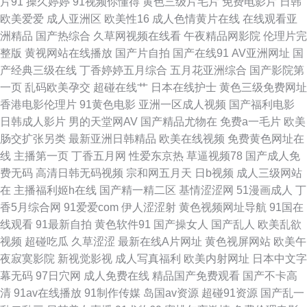
片91
操久婷婷
91视频你懂得
黄色三级片毛片
免费电影片
日韩
欧美爱爱
成人亚洲区
欧美性16
成人色情黄片在线
在线观看亚
久久网站 欧美性爱影音 国产第2页 国产一线与二线的电影 在线精品 91白丝
洲精品
国产热综合
久草网视频在线看
午夜精品网影院
伦理片完
整版
黄视网站在线播放
国产片自拍
国产在线91
AV亚洲网址
国
网站 成人AVM国漫 国产区123 91极品福利姬学生妹 中文字幕六正 日本激情
产经典三级在线
丁香婷婷五月综合
五月花亚洲综合
国产影院第
一页
乱码欧美孕交
超碰在线艹
日本在线护士
黄色三级免费网址
综合 伊人久操综合 天美视频在线免费入口 久草香蕉网址 国产九九99九九 欧
香港电影伦理片
91黄色电影
亚洲一区成人视频
国产福利电影
日韩成人影片
男的天堂网AV
国产精品尤物在
免费a一毛片
欧美
美日韩一二三激情 老司机福利社91 欧美久爱精品 深夜福利十六区 91抖淫 女
肠交扩张另类
最新亚洲日韩精品
欧美在线视频
免费黄色网址在
线
主播第一页
丁香五月网
性爱东京热
草逼视频78
国产成人免
色国产一级 福利电影导航 91人人视频 国产三级片免费网站毛 aa久久 黄色片
费无码
高清日韩无码视频
宗和网五月天
日b视频
成人三级网站
在
主播福利姬h在线
国产精一精二区
基情涩涩网
51漫画成人
丁
comwww 青草网AV 国产精品资源站 久草热青草热精品国产 日本一道精品久
香5月综合网
91爱爱com
伊人涩涩射
黄色视频网址导航
91国在
线观看
91最新自拍
黄色软件91
国产操女人
国产乱人
欧美乱欲
素人约啪 自慰的少妇 性爱网导航 国产福利视频a 麻豆tv久久 碰碰成人電影
视频
超碰吃瓜
久草涩涩
最新在线A片网址
黄色视屏网站
欧美午
夜寂寞影院
新视觉影视
成人写真福利
欧美内射网址
日本中文字
日韩中文久久 狼人伊人亚洲 美女诱惑在线观看 国产精品婷婷激情久久 韩国
幕无码
97日穴网
成人免费在线
精品国产免费观看
国产不卡高
清
91av在线播放
91制作传媒
岛国av资源
超碰91资源
国产乱一
av在线网址 后入极品反jk女友 天堂资源中文在线资源 国产91探花网站 日韩