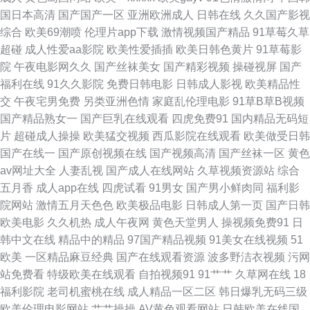
国日本高清
国产国产一区
亚洲欧洲成人
日韩在线
久久国产影视
址 91尤物禁 一区美女 伊思大香蕉9 国产九九久久精品 黄色小视频 熟女精品
综合
欧美69潮喷
伦理片app下载
激情视频国产精品
91草莓久草
超碰
成人性爱aa影院
欧美性爱插插
欧美日韩色黄片
91草莓影
一区二区 久久精品黄色视频 欧美狂喷网 久久福利精品 国产四虎院探花 亚洲
院
午夜电影网久久
国产丝袜美女
国产精彩视频
操碰视屏
国产
福利在线
91久久影院
免费日韩电影
日韩成人影视
欧美精品性
成人午夜电影 bt电影下载 久久淫九九 欧美性爱一二区 国产av自拍高清 欧美
交
午夜宅男免费
另类亚洲色情
家庭乱伦理电影
91草B草B视频
国产精品熟女一
国产巨乳在线观看
四虎免费91
国内精品无码短
一卡在线观看 亚洲一区二区中文在线 k频道欧美蜜桃 香蕉狼人久久伊视频 久
片
超碰成人操操
欧美猛交视频
西瓜影院在线观看
欧美做受日韩
国产在线一
国产原创视频在线
国产视频高清
国产丝袜一区
黄色
草福利在线观看 欧美日本国产一区二区三区蜜臀在线观看 国产成人精久久
av网址大全
人妻乱视
国产成人在线网站
久草视频资源站
综合
五月香
成人app在线
四虎试看
91男女
国产男小鲜肉同
福利影
91夫妻论坛视频 91午夜在线观看 亚洲淫人堂 国产AAA级毛片 福利姬AV导航
院网站
激情五月天色色
欧美极品电影
日韩成人第一页
国产日韩
欧美电影
久久机热
成人午夜网
黄色天堂男人
操视频免费91
日
国产视屏91 www我操欧美 狠狠操av天天操 麻豆天美综合一区二区 A片欧美
韩中文在线
精品中的精品
97国产精品视频
91美女在线视频
51
欧美
一区精品麻豆经典
国产在线观看资源
波多野洁衣视频
污网
传媒 韩国黄色片免费看 亚洲国产毛片精品一区 穿百搭连衣裙的绝色美眉图
站免费看
特级欧美在线观看
自拍视频91
91艹艹
久草网在线
18
福利影院
老司机蜜桃在线
成人精品一区二区
韩日爆乳无码三级
片 欧美首页6 午夜精品国产 91次元黄色 JK少女被后入操 91视屏专区 91视
欧美伦理电影网站
艹艹操操
AV黄色观看网站
日韩欧美在线国