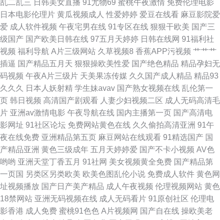
乱二乱三
日韩美女直播
91尤物69
蜜桃午夜激情
免费伦理电影
日本电影伦理片
黄瓜视频成人
性爱婷婷
爱豆在线看
麻豆影院爱
精品一二三区 青娱乐92 97碰超人人 精伊射www网站 久草精品国产系列 国
爱
成人软件视频
午夜宅男在线
91专区在线
狠狠干欧美
国产三
级国产
国产欧美日韩在线
97五月天婷婷
日韩在线网
91福利社
产精品十八区在线 九一看片首页入口 性爱欧美成人 国产精品欧美中文 精品
视频
福利导航
A片三级网站
久草视频8
香蕉APP污视频
艹艹艹
插逼
国产精品五月天
狠狠操欧美性爱
国产绝色精品
精品孕妇无
123区 91av狼友 国产精品啪啪啪啪 黄色吃瓜网 91福利微拍导航 久久青青草
码视频
午夜A片三级片
天美果冻传媒
久久国产成人精品
精品93
久久久
日本人妖射精
学生妹avav
国产熟女视频在线
乱伦第一
官网 欧美性爱区网 午夜福利院91N 久久成人免费视频 欧亚男同性交 网址大
页
韩日视频
高清国产剧观看
人妻少妇视频二区
成人无码高清毛
片
亚洲av激情电影
午夜导航在线
国内主播第一页
国产高清电
全 成人次元看片 AV无码导航 成人午夜在线观看福利 精品一线在线 国产精品
影网址
91社区论坛
免费网站黄色在线
久久偷拍高清亚洲
91午
夜在线免费
亚洲精品第五页
麻豆网站在线观看
91精选国产
国
偷综合 国产精品久久白浆色欲 九一在线免费看 亚洲另类中 后入少妇aⅤ 巨乳
产精品亚洲
黄色三级成年
五月天婷婷爱
国产不卡小视频
AV色
哟哟
亚洲天堂丁香五月
91社网
美女视频黄全免费
国产精品第
黑丝 麻豆爱豆村 欧美操去干网 天堂婷婷av网 97福利导航吧
一页国
另类区另类欧美
欧美色图乱伦小说
免费成人软件
黄色网
址视频播放
国产日产美产精品
成人午夜视频
伦理视频网站
黄色
18禁网站
亚洲无码视频在线
成人无码看片
91原创社区
伦理电
影香港
成人免费
蜜桃91色色
A片视频网
国产自在线
操欧美老