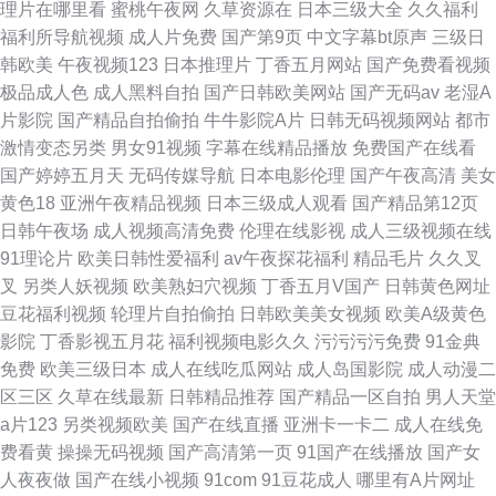
理片在哪里看
蜜桃午夜网
久草资源在
日本三级大全
久久福利
福利所导航视频
成人片免费
国产第9页
中文字幕bt原声
三级日
韩欧美
午夜视频123
日本推理片
丁香五月网站
国产免费看视频
极品成人色
成人黑料自拍
国产日韩欧美网站
国产无码av
老湿A
片影院
国产精品自拍偷拍
牛牛影院A片
日韩无码视频网站
都市
激情变态另类
男女91视频
字幕在线精品播放
免费国产在线看
国产婷婷五月天
无码传媒导航
日本电影伦理
国产午夜高清
美女
黄色18
亚洲午夜精品视频
日本三级成人观看
国产精品第12页
日韩午夜场
成人视频高清免费
伦理在线影视
成人三级视频在线
91理论片
欧美日韩性爱福利
av午夜探花福利
精品毛片
久久叉
叉
另类人妖视频
欧美熟妇穴视频
丁香五月V国产
日韩黄色网址
豆花福利视频
轮理片自拍偷拍
日韩欧美美女视频
欧美A级黄色
影院
丁香影视五月花
福利视频电影久久
污污污污免费
91金典
免费
欧美三级日本
成人在线吃瓜网站
成人岛国影院
成人动漫二
区三区
久草在线最新
日韩精品推荐
国产精品一区自拍
男人天堂
a片123
另类视频欧美
国产在线直播
亚洲卡一卡二
成人在线免
费看黄
操操无码视频
国产高清第一页
91国产在线播放
国产女
人夜夜做
国产在线小视频
91com
91豆花成人
哪里有A片网址