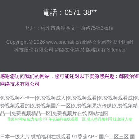
電話：0571-38**
地址：杭州市西湖區文一西路75號3號樓
Copyright © 2026
www.onchati.cn
網絡文化經營
杭州順網
科技股份有限公司
網絡文化經營
版權所有
Sitemap
感谢您访问我们的网站，您可能还对以下资源感兴趣：鄢陵治诳
网络技术有限公司
免费视频不卡一|免费视频成人|免费视频观看|免费视频观看成|免
费视频观看的|免费视频国产一区|免费视频果冻传媒|免费视频精
品一|免费视频精品一区|免费视频片在线
网站地图
黄页av网站 磁力链接 BT 午夜福利在线观看一区 成人精品福利导航 丝袜人妻
中文字幕 亚洲综合另类性 天堂资源 亚洲色色电影网站 日韩国产一级卡毛网
日本一级大片
微拍福利在线观看
91香蕉APP
国产二区三区
国