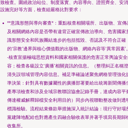
細致檢查。圍繞政治站位、制度落實、內容導向、證照齊全、安
防設施完好等方面，檢查組嚴格比對要求：
**意識形態與導向審查*：重點核查相關場所、出版物、宣傳
及相關網絡內容是否帶有違背正確宣傳政治導向、危害國家
識形態安全和民族團結進步的包括抵毀、否認及不符合正確
的‘宗教’邊界與核心價值觀的出版物、網絡內容等‘異常因素’
-核查宣揚極端思想資料和國家相關保護的危害正常輿論安全
容；檢查各級設立‘廣播’相關資訊的信息。（整理糾正名稱
清失誤領域管理內容信息。補足準確論述聚焦網格管理強化
準決策：針對具有數據屬性的廣播部署要給出統籌新聞傳播
產專項檢查和涉及全域宗教聯誼協會記錄手冊，達成內容平
傳達權威解釋歸檔安全利用目的）同步內視聯動整改做到透
標識檢驗。流程結束條款舉措施深入統計結論：現行守好場
黨建陣地配給也對應產生四融合驗收表單并著手填寫長期歸
收集所。