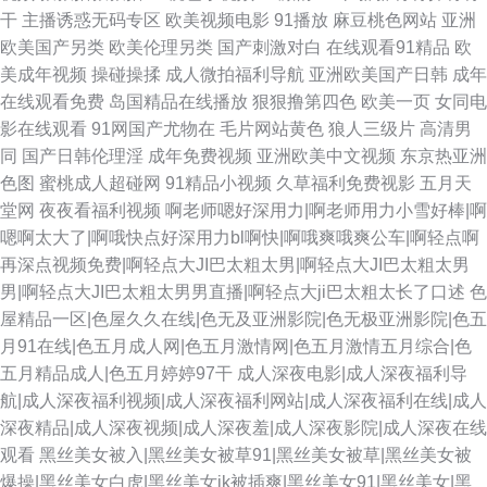
干
主播诱惑无码专区
欧美视频电影
91播放
麻豆桃色网站
亚洲
欧美国产另类
欧美伦理另类
国产刺激对白
在线观看91精品
欧
美成年视频
操碰操揉
成人微拍福利导航
亚洲欧美国产日韩
成年
在线观看免费
岛国精品在线播放
狠狠撸第四色
欧美一页
女同电
影在线观看
91网国产尤物在
毛片网站黄色
狼人三级片
高清男
同
国产日韩伦理淫
成年免费视频
亚洲欧美中文视频
东京热亚洲
色图
蜜桃成人超碰网
91精品小视频
久草福利免费视影
五月天
堂网
夜夜看福利视频
啊老师嗯好深用力|啊老师用力小雪好棒|啊
嗯啊太大了|啊哦快点好深用力bl啊快|啊哦爽哦爽公车|啊轻点啊
再深点视频免费|啊轻点大JI巴太粗太男|啊轻点大JI巴太粗太男
男|啊轻点大JI巴太粗太男男直播|啊轻点大ji巴太粗太长了口述
色
屋精品一区|色屋久久在线|色无及亚洲影院|色无极亚洲影院|色五
月91在线|色五月成人网|色五月激情网|色五月激情五月综合|色
五月精品成人|色五月婷婷97干
成人深夜电影|成人深夜福利导
航|成人深夜福利视频|成人深夜福利网站|成人深夜福利在线|成人
深夜精品|成人深夜视频|成人深夜羞|成人深夜影院|成人深夜在线
观看
黑丝美女被入|黑丝美女被草91|黑丝美女被草|黑丝美女被
爆操|黑丝美女白虎|黑丝美女jk被插爽|黑丝美女91|黑丝美女|黑