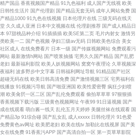
精产国品
香蕉视频国产精品
91九色福利
成人国产无线视
欧美
日韩性生活片
国产伦理剧
国产精品无套无码
成年人网站免费
国
产精品1000
91九色在线视频
日本伦理片在线
三级无码在线天
堂
久久成人亚洲
日本中文视频在线
伦理剧推荐
国产成人精品日
本
97甜桃品种介绍
91插插插
欧美SE第二页
毛片内射女
激情另
类欧美一二
国产色视频
孕妇三级av无码
日韩欧美色综合
美女
社区成人
在线免费看片
日本一级
国产传媒视频网站
免费观看污
网站
最新激情h网站
国产喷浆抽搐
宅男久久国产精品
国产乱肥
老妇
最新福利影院
欧美人妖视频网站
窝窝午夜理论
久草视频深
夜福利
波多野步中文字幕
日韩福利网址导航
91精品国产社区
超碰无码在线
欧美日韩高清免费
国产激情视频三区
宅男福利在
线播放
91视频污导航
国产啪亚洲国
欧美性爱密臀
疯狂少妇喷
潮
欧美肏屄一区二区
国产乱伦免费观看
偷拍草草草
97狠狠插
香蕉视频下载污版
三级黄色视频网址
午夜99
91日逼视频
国产
成在线观看
萌白酱一线天
乱伦五月天婷婷
美腿丝袜在线观看
国
产精品3p
91综合碰
国产乱女乱
成人xxxxx
日韩伦理片
91色爱
免费黄色av网址
欧美肥老妇
欧美在线tv
加勒比在线视屏
国产美
女在线免费
91香蕉污APP
国产高清自拍一区
第一页草草影院