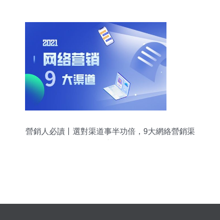
營聯合檢查行動
營銷人必讀丨選對渠道事半功倍，9大網絡營銷渠
道優勢分析